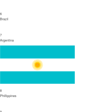
6
Brazil
7
Argentina
8
Phillippines
9